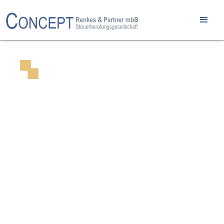
de
en